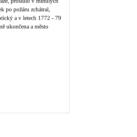
ráže, proslulo v minulých
ek po požáru zchátral,
tický a v letech 1772 - 79
vně ukončena a město