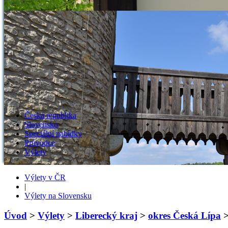
Česká republika
Slovensko
Speciální nabídky
Průvodce
Výlety
Výlety v ČR
|
Výlety na Slovensku
Úvod
>
Výlety
>
Liberecký kraj
>
okres Česká Lípa
>