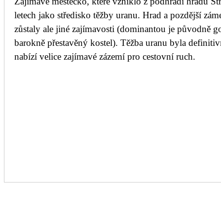
Zajímavé městečko, které vzniklo z podhradí hradu St
letech jako středisko těžby uranu. Hrad a pozdější zám
zůstaly ale jiné zajímavosti (dominantou je původně go
barokně přestavěný kostel). Těžba uranu byla definiti
nabízí velice zajímavé zázemí pro cestovní ruch.