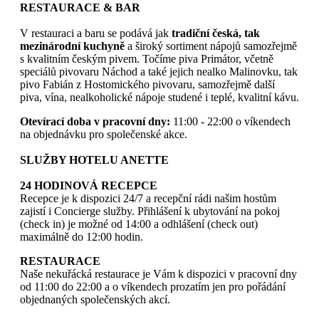
RESTAURACE & BAR
V restauraci a baru se podává jak
tradiční česká, tak
mezinárodní kuchyně
a široký sortiment nápojů samozřejmě
s kvalitním českým pivem. Točíme piva Primátor, včetně
speciálů pivovaru Náchod a také jejich nealko Malinovku, tak
pivo Fabián z Hostomického pivovaru, samozřejmě další
piva, vína, nealkoholické nápoje studené i teplé, kvalitní kávu.
Otevírací doba v pracovní dny:
11:00 - 22:00 o víkendech
na objednávku pro společenské akce.
SLUŽBY HOTELU ANETTE
24 HODINOVÁ RECEPCE
Recepce je k dispozici 24/7 a recepční rádi našim hostům
zajistí i Concierge služby. Přihlášení k ubytování na pokoj
(check in) je možné od 14:00 a odhlášení (check out)
maximálně do 12:00 hodin.
RESTAURACE
Naše nekuřácká restaurace je Vám k dispozici v pracovní dny
od 11:00 do 22:00 a o víkendech prozatím jen pro pořádání
objednaných společenských akcí.