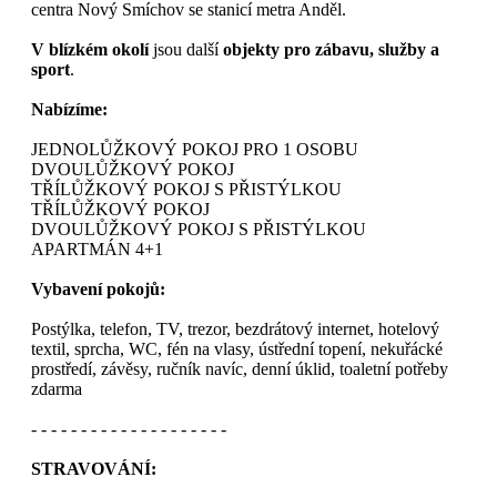
centra Nový Smíchov se stanicí metra Anděl.
V blízkém okolí
jsou další
objekty pro zábavu, služby a
sport
.
Nabízíme:
JEDNOLŮŽKOVÝ POKOJ PRO 1 OSOBU
DVOULŮŽKOVÝ POKOJ
TŘÍLŮŽKOVÝ POKOJ S PŘISTÝLKOU
TŘÍLŮŽKOVÝ POKOJ
DVOULŮŽKOVÝ POKOJ S PŘISTÝLKOU
APARTMÁN 4+1
Vybavení pokojů:
Postýlka, telefon, TV, trezor, bezdrátový internet, hotelový
textil, sprcha, WC, fén na vlasy, ústřední topení, nekuřácké
prostředí, závěsy, ručník navíc, denní úklid, toaletní potřeby
zdarma
- - - - - - - - - - - - - - - - - - - -
STRAVOVÁNÍ: