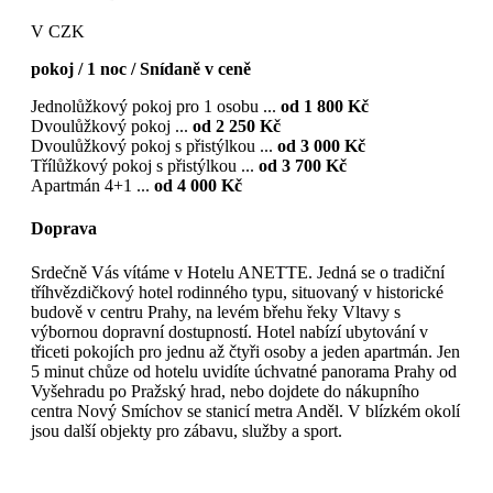
V CZK
pokoj / 1 noc / Snídaně v ceně
Jednolůžkový pokoj pro 1 osobu ...
od 1 800 Kč
Dvoulůžkový pokoj ...
od 2 250 Kč
Dvoulůžkový pokoj s přistýlkou ...
od 3 000 Kč
Třílůžkový pokoj s přistýlkou ...
od 3 700 Kč
Apartmán 4+1 ...
od 4 000 Kč
Doprava
Srdečně Vás vítáme v Hotelu ANETTE. Jedná se o tradiční
tříhvězdičkový hotel rodinného typu, situovaný v historické
budově v centru Prahy, na levém břehu řeky Vltavy s
výbornou dopravní dostupností. Hotel nabízí ubytování v
třiceti pokojích pro jednu až čtyři osoby a jeden apartmán. Jen
5 minut chůze od hotelu uvidíte úchvatné panorama Prahy od
Vyšehradu po Pražský hrad, nebo dojdete do nákupního
centra Nový Smíchov se stanicí metra Anděl. V blízkém okolí
jsou další objekty pro zábavu, služby a sport.