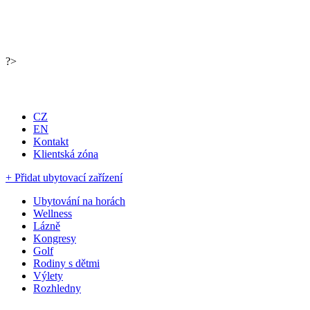
?>
Portál pro ubytování, cestování a turistiku
CZ
EN
Kontakt
Klientská zóna
+ Přidat ubytovací zařízení
Ubytování na horách
Wellness
Lázně
Kongresy
Golf
Rodiny s dětmi
Výlety
Rozhledny