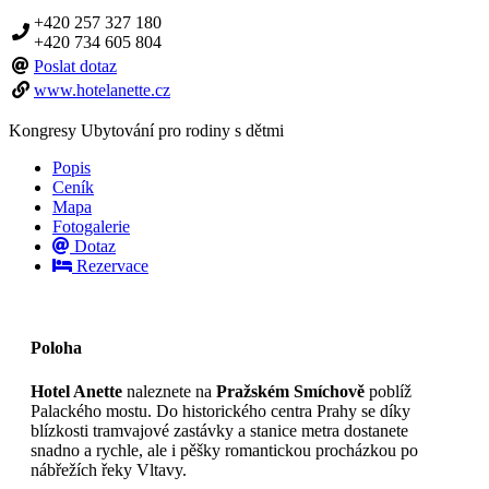
+420 257 327 180
+420 734 605 804
Poslat dotaz
www.hotelanette.cz
Kongresy
Ubytování pro rodiny s dětmi
Popis
Ceník
Mapa
Fotogalerie
Dotaz
Rezervace
Poloha
Hotel Anette
naleznete na
Pražském Smíchově
poblíž
Palackého mostu. Do historického centra Prahy se díky
blízkosti tramvajové zastávky a stanice metra dostanete
snadno a rychle, ale i pěšky romantickou procházkou po
nábřežích řeky Vltavy.