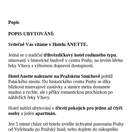
Popis
POPIS UBYTOVÁNÍ:
Srdečně Vás vítáme v Hotelu ANETTE.
Jedná se o tradiční
tříhvězdičkový hotel rodinného typu
,
situovaný v historické budově v centru Prahy, na levém břehu
řeky Vltavy s výbornou dopravní dostupností.
Hotel Anette naleznete na Pražském Smíchově
poblíž
Palackého mostu. Do historického centra Prahy se díky
blízkosti tramvajové zastávky a stanice metra dostanete
snadno a rychle, ale i pěšky romantickou procházkou po
nábřežích řeky Vltavy.
Hotel nabízí ubytování v
třiceti pokojích pro jednu až čtyři
osoby
a jeden
apartmán.
Jen 5 minut chůze od hotelu uvidíte úchvatné panorama Prahy
od Vyšehradu po Pražský hrad, nebo dojdete do nákupního