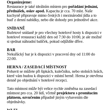
Organizujeme:
Restaurace je také ideálním místem pro
pořádání jednání,
přednášek, oslav apod.
Kapacita je cca. 70 míst. Naše
kuchyně připravuje mimo českých i mezinárodní jídla a to
buď z denní nabídky, nebo dle dohody pro jednotlivé akce.
SNÍDANĚ
Bufetové snídaně je pro všechny hotelové hosty k dispozici v
hotelové restauraci každý den od 7:30 do 10:00, je ale možné
si sjednat náhradní balíček, pokud odjíždíte dříve.
BAR
Nekuřácký bar je k dispozici v pracovní dny od 11:00 do
22:00.
HERNA / ZASEDACÍ MÍSTNOST
Pobavit se můžete při šipkách, kulečníku, nebo stolních hrách,
které vám budou k dispozici v místní herně. Herna je otevřena
denně po objednání v hotelové recepci.
Tato místnost může být velice rychle změněna na zasedací
místnost pro cca. 20 lidí, včetně
projektoru s promítacím
plátnem, ozvučením
případně jiným vybavením dle
objednávky.