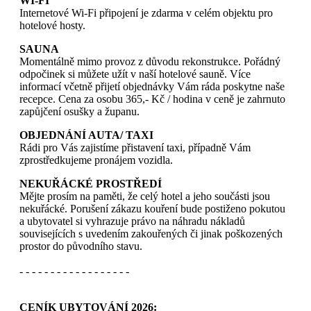
WI-FI
Internetové Wi-Fi připojení je zdarma v celém objektu pro
hotelové hosty.
SAUNA
Momentálně mimo provoz z důvodu rekonstrukce. Pořádný
odpočinek si můžete užít v naší hotelové sauně. Více
informací včetně přijetí objednávky Vám ráda poskytne naše
recepce. Cena za osobu 365,- Kč / hodina v ceně je zahrnuto
zapůjčení osušky a županu.
OBJEDNÁNÍ AUTA/ TAXI
Rádi pro Vás zajistíme přistavení taxi, případně Vám
zprostředkujeme pronájem vozidla.
NEKUŘÁCKÉ PROSTŘEDÍ
Mějte prosím na paměti, že celý hotel a jeho součásti jsou
nekuřácké. Porušení zákazu kouření bude postiženo pokutou
a ubytovatel si vyhrazuje právo na náhradu nákladů
souvisejících s uvedením zakouřených či jinak poškozených
prostor do původního stavu.
- - - - - - - - - - - - - - - - - -
CENÍK UBYTOVÁNÍ 2026: