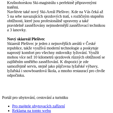
Krušnohorskou Ski-magistrálu s perfektně připravenými
tratěmi.
Navštivte také nový Ski-Areál Plešivec. Kde na Vás čeká až
5 na sebe navazujících sjezdových tratí, s rozličným stupněm
obtížnosti, které jsou profesionálně upraveny a také
pravidelně zasněžovány nejmodernější zasněžovací technikou
a 3 lanovky.
Nový skiareál Plešivec
Skiareál Plešivec je jeden z nejnovějších areálů v České
republice, takže využívá moderní technologie a poskytuje
naprostý komfort pro všechny milovníky lyžování. Využít
mohou více než 10 kilometrů sjezdovek různých obtížností se
zajištěním umělého zasněžování. K dispozici je zde
samozřejmě servis, stejně jako půjčovna lyžařské výbavy,
lyžařská i snowboardová škola, a mnoho restaurací pro chvíle
odpočinku.
Portál pro ubytování, cestování a turistiku
Pro majitele ubytovacích zařízení
Reklama na tomto webu