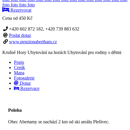
foto
foto
foto
foto
Rezervovat
Cena od
450 Kč
+420 602 872 182, +420 739 883 632
Poslat dotaz
www.penzionabertham.cz
Krušné Hory
Ubytování na horách
Ubytování pro rodiny s dětmi
Popis
Ceník
Mapa
Fotogalerie
Dotaz
Rezervace
Poloha
Obec Abertamy se nachází 2 km od ski areálu Plešivec.