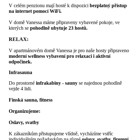
V celém penzionu mají hosté k dispozici
bezplatný přístup
na internet pomocí WiFi.
V domě Vanessa máme připraveny vybavené pokoje, ve
kterých se
pohodlně ubytuje 23 hostů.
RELAX:
V apartmánovém domě Vanessa je pro naše hosty připraveno
moderní wellness vybavení pro relaxaci i aktivní
odpočinek.
Infrasauna
Do prostorné
infrakabiny - sauny
se najednou pohodlně
vejde 4 lidi.
Finská sauna, fitness
Organizujeme:
Oslavy, svatby
K zákazníkům přistupujeme vlídně, vycházíme vstříc
individuálním požadavkům na různé
oslavy, svatby, firemní