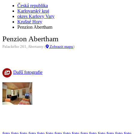
Česká republika
Karlovarský kraj
okres Karlovy Vary
Krušné Hory
Penzion Abertham
Penzion Abertham
Palackého 261, Abertamy (
Zobrazit mapu
)
Další fotografie
foto
foto
foto
foto
foto
foto
foto
foto
foto
foto
foto
foto
foto
foto
foto