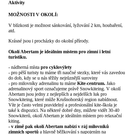
Aktivity
MOŽNOSTI V OKOLÍ:
V blízkosti je možnost sánkování, lyžování 2 km, houbaření,
atd.
Krásné jsou i procházky do okolní přírody.
Okolí Abertam je ideálním místem pro zimní i letní
turistiku.
- nádherná místa
pro cyklovýlety
- pro pěší turisty tu máme tři naučné stezky, které vás zavedou
do dob, kdy se u nás těžily nejrůznější suroviny
- pro milovníky adrenalinu tu máme
Kite-centrum.
Jako
adrenalinový sport označujeme právě Snowkiteing. V okolí
Abertam jsou jedny z nejlepších a nejdelších luk pro
Snowkiteing, které může Krušnohorský region nabídnout.
Vítr je často velmi pravidelný a profesionální kite-škola je
také k dispozici. Na některé dobré dny, můžete vidět 30-40
Snowkiterů, okolí Abertam je ideálním místem pro relaxační
kiting.
- v zimě pak okolí Abertam nabízí v ráj milovníků
zimních sportů
a hlavně běžkování s napojením na