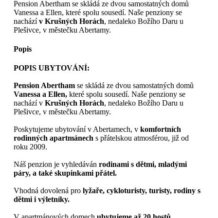
Pension Abertham se skládá ze dvou samostatných domů
Vanessa a Ellen, které spolu sousedí. Naše penziony se
nachází
v Krušných Horách
, nedaleko Božího Daru u
Plešivce, v městečku Abertamy.
Popis
POPIS UBYTOVÁNÍ:
Pension Abertham
se skládá ze dvou samostatných domů
Vanessa a Ellen,
které spolu sousedí. Naše penziony se
nachází v
Krušných Horách
, nedaleko Božího Daru u
Plešivce, v městečku Abertamy.
Poskytujeme ubytování v Abertamech, v
komfortních
rodinných apartmánech
s přátelskou atmosférou, již od
roku 2009.
Náš penzion je vyhledáván
rodinami s dětmi, mladými
páry, a také skupinkami přátel.
Vhodná dovolená pro
lyžaře, cykloturisty, turisty, rodiny s
dětmi i výletníky.
V apartmánových domech
ubytujeme až 20 hostů.