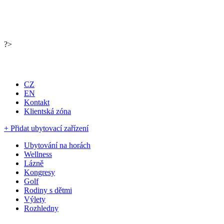
?>
Portál pro ubytování, cestování a turistiku
CZ
EN
Kontakt
Klientská zóna
+ Přidat ubytovací zařízení
Ubytování na horách
Wellness
Lázně
Kongresy
Golf
Rodiny s dětmi
Výlety
Rozhledny