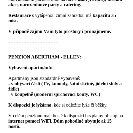
akce, narozeninové párty a catering.
Restaurace
s vytápěnou zimní zahradou má
kapacitu 35
míst.
V případě zájmu Vám tyto prostory i pronajmeme.
- - - - - - - - - - - - - - - - - - -
PENZION ABERTHAM - ELLEN:
Vybavení apartmánů:
Apartmány jsou standardně vybavené:
- v obývací části (TV, komody, šatní skříně, jídelní stoly a
židle)
- v koupelně (moderní sprchovací kouty, WC)
K dispozici je lyžárna,
kde si odložíte lyže či běžky.
V celém penzionu mají hosté k dispozici bezplatný přístup na
internet pomocí WiFi. Dům pohodlně ubytuje až 15
hostů.