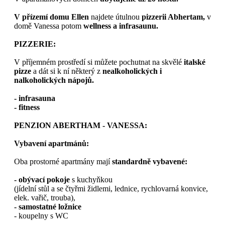
V přízemí domu Ellen
najdete útulnou
pizzerii Abhertam,
v
domě Vanessa potom
wellness a infrasaunu.
PIZZERIE:
V příjemném prostředí si můžete pochutnat na skvělé
italské
pizze
a dát si k ní některý z
nealkoholických i
nalkoholických nápojů.
- infrasauna
- fitness
PENZION ABERTHAM - VANESSA:
Vybavení apartmánů:
Oba prostorné apartmány mají
standardně vybavené:
- obývací pokoje
s kuchyňkou
(jídelní stůl a se čtyřmi židlemi, lednice, rychlovarná konvice,
elek. vařič, trouba),
- samostatné ložnice
- koupelny s WC