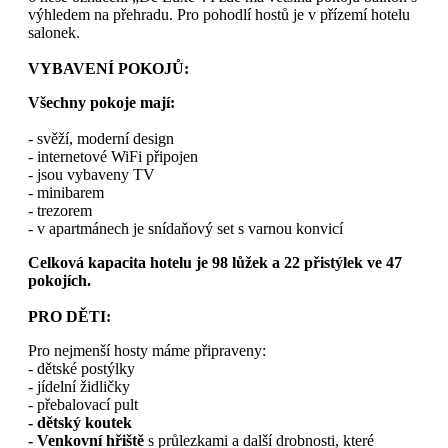
výhledem na přehradu. Pro pohodlí hostů je v přízemí hotelu
salonek.
VYBAVENÍ POKOJŮ:
Všechny pokoje mají:
- svěží, moderní design
- internetové WiFi připojen
- jsou vybaveny TV
- minibarem
- trezorem
- v apartmánech je snídaňový set s varnou konvicí
Celková kapacita hotelu je 98 lůžek a 22 přistýlek ve 47
pokojích.
PRO DĚTI:
Pro nejmenší hosty máme připraveny:
- dětské postýlky
- jídelní židličky
- přebalovací pult
- dětský koutek
- Venkovní hřiště
s průlezkami a další drobnosti, které