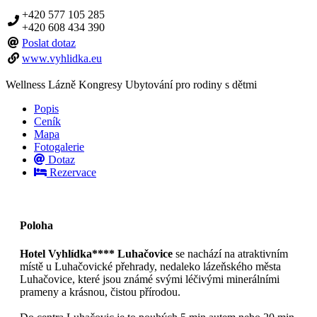
+420 577 105 285
+420 608 434 390
Poslat dotaz
www.vyhlidka.eu
Wellness
Lázně
Kongresy
Ubytování pro rodiny s dětmi
Popis
Ceník
Mapa
Fotogalerie
Dotaz
Rezervace
Poloha
Hotel Vyhlídka**** Luhačovice
se nachází na atraktivním
místě u Luhačovické přehrady, nedaleko lázeňského města
Luhačovice, které jsou známé svými léčivými minerálními
prameny a krásnou, čistou přírodou.