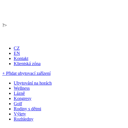
?>
Portál pro ubytování, cestování a turistiku
CZ
EN
Kontakt
Klientská zóna
+ Přidat ubytovací zařízení
Ubytování na horách
Wellness
Lázně
Kongresy
Golf
Rodiny s dětmi
Výlety
Rozhledny