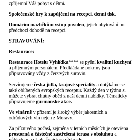
zpříjemní Váš pobyt s dětmi.
Společenské hry k zapůjčení na recepci, denní tisk.
Domácím mazlíčkům vstup povolen
, jejich ubytování po
předchozí dohodě na recepci.
STRAVOVÁNÍ:
Restaurace:
Restaurace Hotelu Vyhlídka
**** se pyšní
kvalitní kuchyní
a příjemným personálem. Předkládané pokrmy jsou
připravovány vždy z čerstvých surovin.
Servírujeme
česká jídla, krajové speciality
a dotýkáme se
také oblíbených evropských receptur. Každý den v týdnu si
můžete vybrat chutný oběd z naší denní nabídky. Tématicky
připravujeme
gurmánské akce.
Ve vinárně
v přízemí je široký výběr jakostních a
odrůdových vín nejen z Moravy.
Za příznivého počasí, zejména v letních měsících je otevřena
prostorná a částečně zastřešená terasa s obsluhou
a
výhledem na Luhačovickou přehradu.