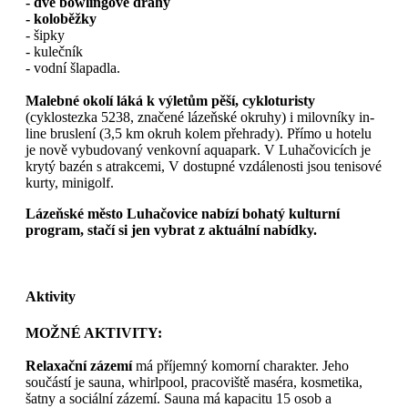
- dvě bowlingové dráhy
- koloběžky
- šipky
- kulečník
- vodní šlapadla.
Malebné okolí láká k výletům pěší, cykloturisty
(cyklostezka 5238, značené lázeňské okruhy) i milovníky in-
line bruslení (3,5 km okruh kolem přehrady). Přímo u hotelu
je nově vybudovaný venkovní aquapark. V Luhačovicích je
krytý bazén s atrakcemi, V dostupné vzdálenosti jsou tenisové
kurty, minigolf.
Lázeňské město Luhačovice nabízí bohatý kulturní
program, stačí si jen vybrat z aktuální nabídky.
Aktivity
MOŽNÉ AKTIVITY:
Relaxační zázemí
má příjemný komorní charakter. Jeho
součástí je sauna, whirlpool, pracoviště maséra, kosmetika,
šatny a sociální zázemí. Sauna má kapacitu 15 osob a