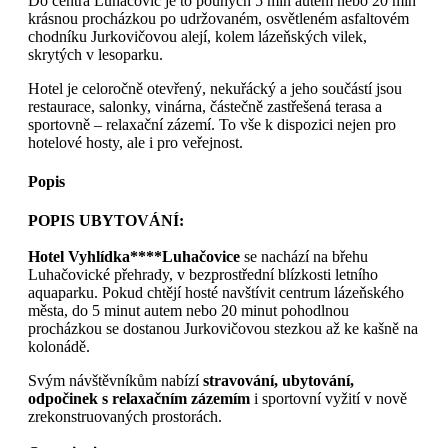
Do centra Luhačovic je to pouhých 5 min autem nebo 20 min
krásnou procházkou po udržovaném, osvětleném asfaltovém
chodníku Jurkovičovou alejí, kolem lázeňských vilek,
skrytých v lesoparku.
Hotel je celoročně otevřený, nekuřácký a jeho součástí jsou
restaurace, salonky, vinárna, částečně zastřešená terasa a
sportovně – relaxační zázemí. To vše k dispozici nejen pro
hotelové hosty, ale i pro veřejnost.
Popis
POPIS UBYTOVÁNÍ:
Hotel Vyhlídka****Luhačovice
se nachází na břehu
Luhačovické přehrady, v bezprostřední blízkosti letního
aquaparku. Pokud chtějí hosté navštívit centrum lázeňského
města, do 5 minut autem nebo 20 minut pohodlnou
procházkou se dostanou Jurkovičovou stezkou až ke kašně na
kolonádě.
Svým návštěvníkům nabízí
stravování, ubytování,
odpočinek s relaxačním zázemím
i sportovní vyžití v nově
zrekonstruovaných prostorách.