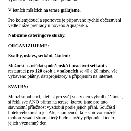
V letních měsících na terase
grilujeme.
Pro kolemjdoucí a sportovce je připraveno rychlé občerstvení
vedle hráze přehrady u nového Aquaparku.
Nabízíme cateringové služby.
ORGANIZUJEME:
Svatby, oslavy, setkání, školení:
Možnost uspořádat
společenská i pracovní setkání
v
restauraci
pro 120 osob
a v
saloncích
se 40 a 20 místy, vše
vybaveno plátny, dataprojektory a připojením na internet.
SVATBY:
Mnozí snoubenci, kteří si pro svůj velký den vybrali náš hotel,
si řekli své ANO přímo na terase, kterou jsme pro tuto
slavnostní příležitost vyzdobili podle jejich přání. Součástí
hotelového areálu je i Alej snoubenců, kde si novomanželé
mohou zasadit strom, který bude navždy připomínat tento
jejich významný den.