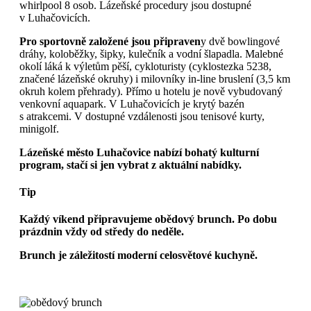
whirlpool 8 osob. Lázeňské procedury jsou dostupné
v Luhačovicích.
Pro sportovně založené jsou připraven
y dvě bowlingové
dráhy, koloběžky, šipky, kulečník a vodní šlapadla. Malebné
okolí láká k výletům pěší, cykloturisty (cyklostezka 5238,
značené lázeňské okruhy) i milovníky in-line bruslení (3,5 km
okruh kolem přehrady). Přímo u hotelu je nově vybudovaný
venkovní aquapark. V Luhačovicích je krytý bazén
s atrakcemi. V dostupné vzdálenosti jsou tenisové kurty,
minigolf.
Lázeňské město Luhačovice nabízí bohatý kulturní
program, stačí si jen vybrat z aktuální nabídky.
Tip
Každý víkend připravujeme obědový brunch.
Po dobu
prázdnin vždy od středy do neděle.
Brunch je záležitostí moderní celosvětové kuchyně.