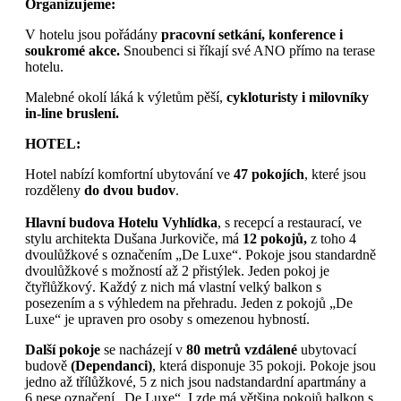
Organizujeme:
V hotelu jsou pořádány
pracovní setkání, konference i
soukromé akce.
Snoubenci si říkají své ANO přímo na terase
hotelu.
Malebné okolí láká k výletům pěší,
cykloturisty i milovníky
in-line bruslení.
HOTEL:
Hotel nabízí komfortní ubytování ve
47 pokojích
, které jsou
rozděleny
do dvou budov
.
Hlavní budova Hotelu Vyhlídka
, s recepcí a restaurací, ve
stylu architekta Dušana Jurkoviče, má
12 pokojů,
z toho 4
dvoulůžkové s označením „De Luxe“. Pokoje jsou standardně
dvoulůžkové s možností až 2 přistýlek. Jeden pokoj je
čtyřlůžkový. Každý z nich má vlastní velký balkon s
posezením a s výhledem na přehradu. Jeden z pokojů „De
Luxe“ je upraven pro osoby s omezenou hybností.
Další pokoje
se nacházejí v
80 metrů vzdálené
ubytovací
budově
(Dependanci)
, která disponuje 35 pokoji. Pokoje jsou
jedno až třílůžkové, 5 z nich jsou nadstandardní apartmány a
6 nese označení „De Luxe“. I zde má většina pokojů balkon s