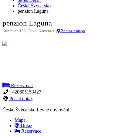
okres Děčín
České Švýcarsko
penzion Laguna
penzion Laguna
Kunratice 100, Česká Kamenice (
Zobrazit mapu
)
Rezervovat
+420605153427
Poslat dotaz
České Švýcarsko
Levné ubytování
Mapa
Dotaz
Rezervace