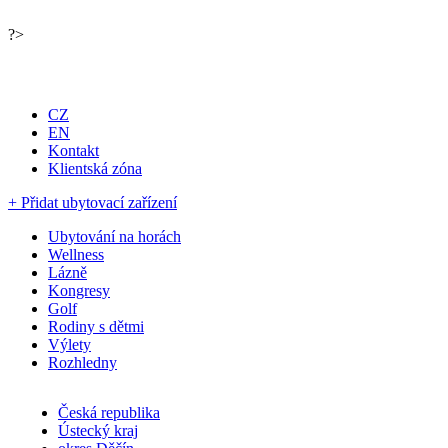
?>
Portál pro ubytování, cestování a turistiku
CZ
EN
Kontakt
Klientská zóna
+ Přidat ubytovací zařízení
Ubytování na horách
Wellness
Lázně
Kongresy
Golf
Rodiny s dětmi
Výlety
Rozhledny
Česká republika
Ústecký kraj