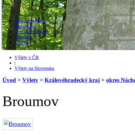
Česká republika
Slovensko
Speciální nabídky
Průvodce
Výlety
Výlety v ČR
|
Výlety na Slovensku
Úvod
>
Výlety
>
Královéhradecký kraj
>
okres Nách
Broumov