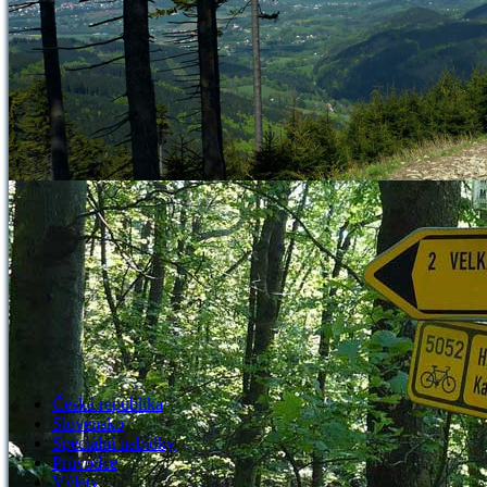
Česká republika
Slovensko
Speciální nabídky
Průvodce
Výlety