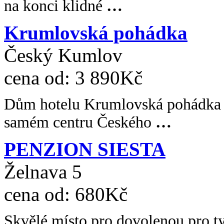
na konci klidné
…
Krumlovská pohádka
Český Kumlov
cena od:
3 890Kč
Dům hotelu Krumlovská pohádka 
samém centru Českého
…
PENZION SIESTA
Želnava 5
cena od:
680Kč
Skvělé místo pro dovolenou pro ty,