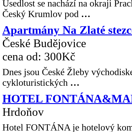
Usedlost se nachází na okraji Pra
Český Krumlov pod
…
Apartmány Na Zlaté stezc
České Budějovice
cena od:
300Kč
Dnes jsou České Žleby východiske
cykloturistických
…
HOTEL FONTÁNA&MA
Hrdoňov
Hotel FONTÁNA je hotelový komp