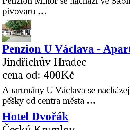
Penzion Minor se nachází ve Školní
pivovaru
…
Penzion U Václava - Apa
Jindřichův Hradec
cena od:
400Kč
Apartmány U Václava se nacházej
pěšky od centra města
…
Hotel Dvořák
Český Krumlov