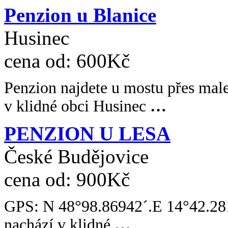
Penzion u Blanice
Husinec
cena od:
600Kč
Penzion najdete u mostu přes mal
v klidné obci Husinec
…
PENZION U LESA
České Budějovice
cena od:
900Kč
GPS: N 48°98.86942´.E 14°42.28
nachází v klidné
…