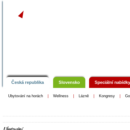
Portál pro ubytování, cestování a turistiku
Česká republika
Slovensko
Speciální nabídk
Ubytování na horách
|
Wellness
|
Lázně
|
Kongresy
|
Go
Úvod
> Novohradské hory
Ubytování