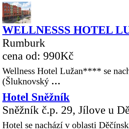
WELLNESSS HOTEL L
Rumburk
cena od:
990Kč
Wellness Hotel Lužan**** se nac
(Šluknovský
…
Hotel Sněžník
Sněžník č.p. 29, Jílove u D
Hotel se nachází v oblasti Děčíns