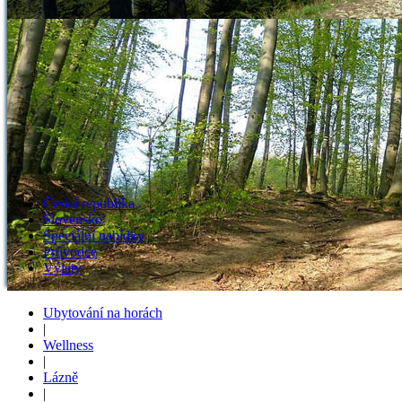
Česká republika
Slovensko
Speciální nabídky
Průvodce
Výlety
Ubytování na horách
|
Wellness
|
Lázně
|