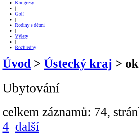
Kongresy
|
Golf
|
Rodiny s dětmi
|
Výlety
|
Rozhledny
Úvod
>
Ústecký kraj
> ok
Ubytování
celkem záznamů: 74, strá
4
další