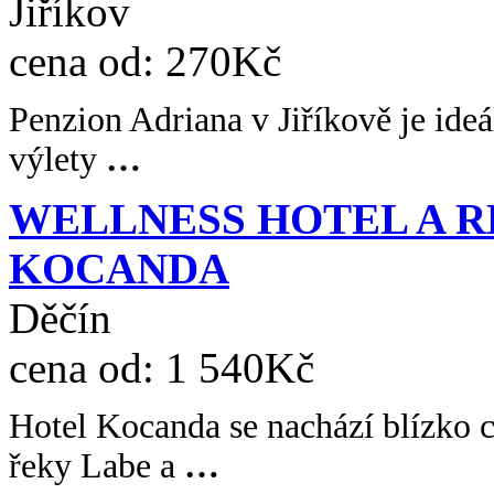
Jiříkov
cena od:
270Kč
Penzion Adriana v Jiříkově je ideá
výlety
…
WELLNESS HOTEL A 
KOCANDA
Děčín
cena od:
1 540Kč
Hotel Kocanda se nachází blízko c
řeky Labe a
…