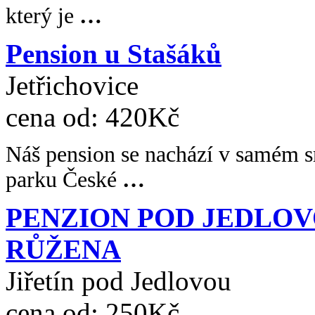
který je
…
Pension u Stašáků
Jetřichovice
cena od:
420Kč
Náš pension se nachází v samém s
parku České
…
PENZION POD JEDLOV
RŮŽENA
Jiřetín pod Jedlovou
cena od:
250Kč