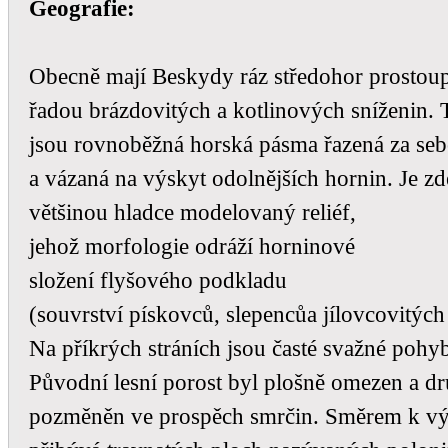
Geografie:
Obecně mají Beskydy ráz středohor prostou
řadou brázdovitých a kotlinových sníženin. 
jsou rovnoběžná horská pásma řazená za se
a vázaná na výskyt odolnějších hornin. Je zd
většinou hladce modelovaný reliéf,
jehož morfologie odráží horninové
složení flyšového podkladu
(souvrství pískovců, slepencůa jílovcovitých 
Na příkrých stráních jsou časté svažné pohy
Původní lesní porost byl plošně omezen a d
pozměněn ve prospěch smrčin. Směrem k v