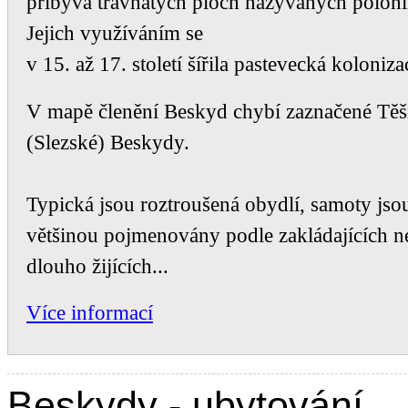
přibývá travnatých ploch nazývaných poloni
Jejich využíváním se
v 15. až 17. století šířila pastevecká koloniza
V mapě členění Beskyd chybí zaznačené Těš
(Slezské) Beskydy.
Typická jsou roztroušená obydlí, samoty jso
většinou pojmenovány podle zakládajících 
dlouho žijících...
Více informací
Beskydy - ubytování