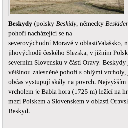
Beskydy
(polsky
Beskidy
, německy
Beskide
pohoří nacházející se na
severovýchodní Moravě v oblastiValašsko, n
jihovýchodě českého Slezska, v jižním Polsk
severním Slovensku v části Oravy. Beskydy 
většinou zalesněné pohoří s oblými vrcholy, 
občas vystupují skály na povrch. Nejvyšším
vrcholem je Babia hora (1725 m) ležící na hr
mezi Polskem a Slovenskem v oblasti Orav
Beskyd.